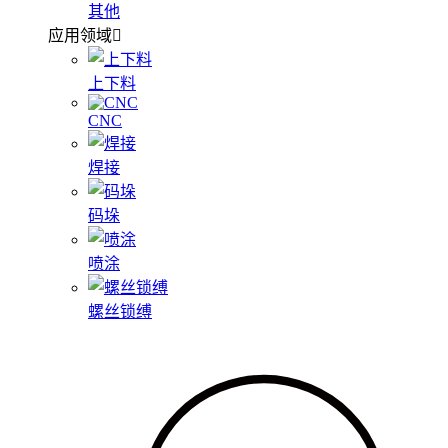
其他
应用领域
上下料
CNC
焊接
码垛
喷涂
螺丝锁缚