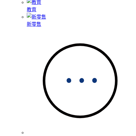
教育
新零售